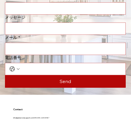
メッセージ
メール
*
電話番号
Send
Contact
info@global-onesupport.com
045-045-225-8987