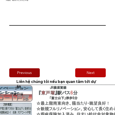
25番地 関内キャピタルビル7階
Previous
Next
Liên hệ chúng tôi nếu bạn quan tâm tới dự
án
東戸塚