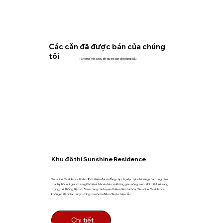
Các căn đã được bán của chúng
tôi
TShome với sự uy tín được đặt lên hàng đầu
Khu đô thị Sunshine Residence
Sunshine Residence là khu đô thị hiện đại và đẳng cấp, tọa lạc tại vị trí vàng của trung tâm
thành phố, nơi giao thoa giữa tiện ích hoàn hảo và không gian sống xanh. Với thiết kế sang
trọng, hệ thống tiện ích 5 sao cùng cảnh quan thiên nhiên hài hòa, Sunshine Residence
không chỉ là nơi an cư lý tưởng mà còn là điểm đầu tư hấp dẫn.
Chi tiết