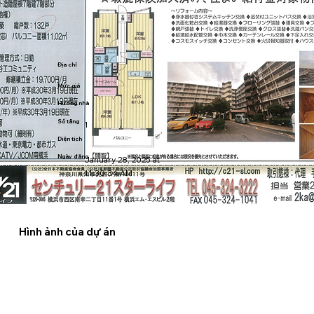
Địa chỉ
Mức giá
Hướng nhà
Số tầng
1
Diện tích
Ngày đăng
January 28, 2025 at 
11:30:34 AM
Hình ảnh của dự án