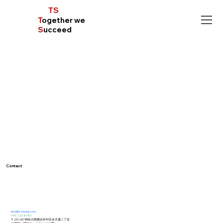
TS
T
ogether we
S
ucceed
Contact
info@ts-homes.com
045-225-8985
〒231-007 神奈川県横浜市中区弁天通二丁目