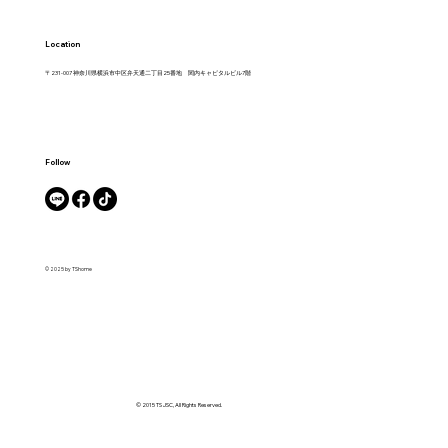
Location
〒231-007 神奈川県横浜市中区弁天通二丁目25番地 関内キャピタルビル7階
Follow
© 2025 by TShome
© 2015 TS JSC, All Rights Reserved.