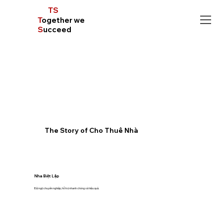
TS
T
ogether we
S
ucceed
The Story of Cho Thuê Nhà
Nha Biệt Lập
Đội ngũ chuyên nghiệp, hỗ trợ nhanh chóng và hiệu quả.