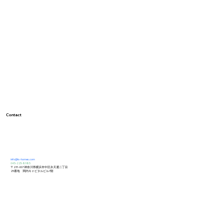
Contact
info@ts-homes.com
045-225-8985
〒231-007 神奈川県横浜市中区弁天通二丁目
25番地 関内キャピタルビル7階