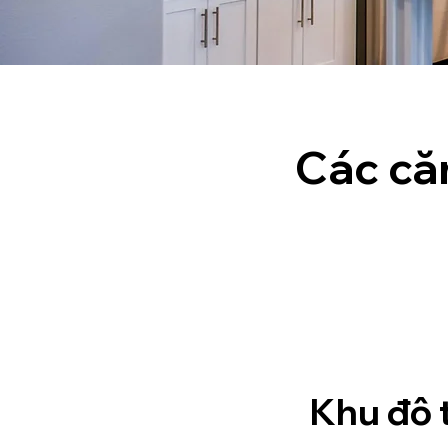
Các că
Khu đô 