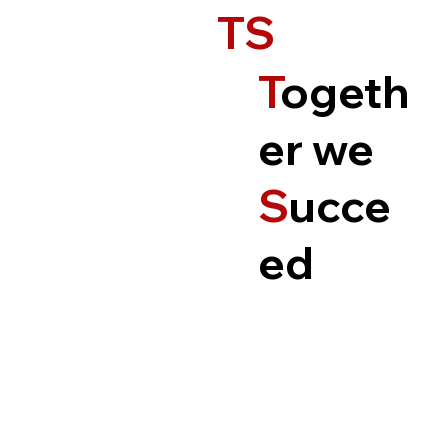
TS
T
ogeth
er we
S
ucce
ed