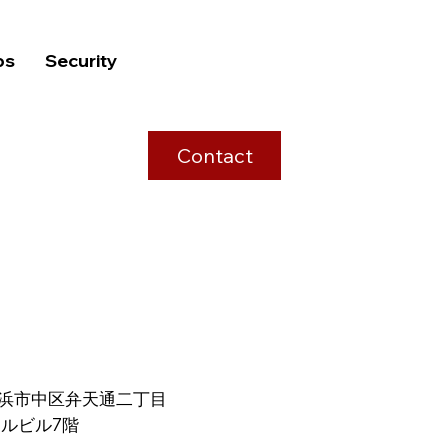
bs
Security
Contact
県横浜市中区弁天通二丁目
タルビル7階