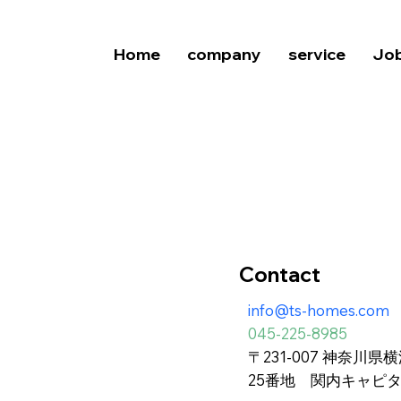
Home
company
service
Jo
Contact
info@ts-homes.com
045-225-8985
〒231-007 神奈川
25番地 関内キャピ