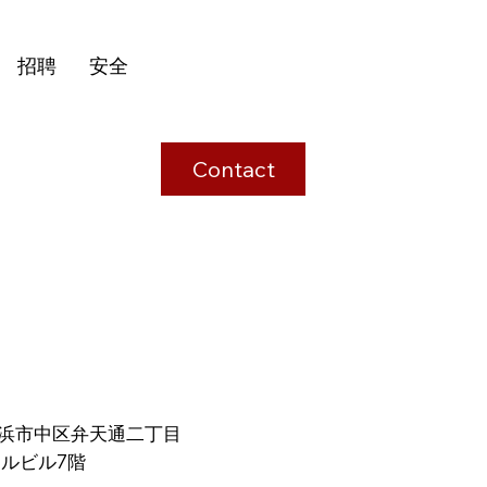
招聘
安全
Contact
県横浜市中区弁天通二丁目
タルビル7階