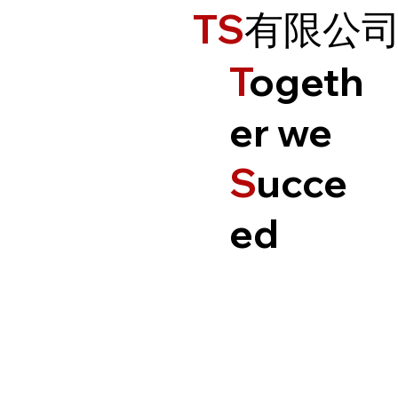
TS
有限公
T
ogeth
er we
S
ucce
ed