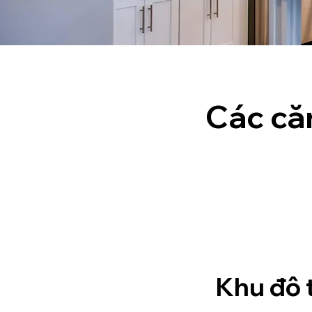
Các că
Khu đô 