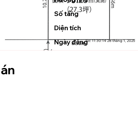
Số tầng
1
Diện tích
Ngày đăng
lúc 11:30:14 28 tháng 1, 2025
 án