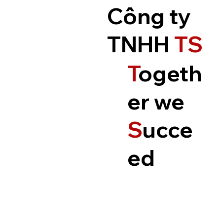
Công ty
TNHH
TS
T
ogeth
er we
S
ucce
ed