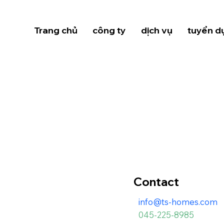
Trang chủ
công ty
dịch vụ
tuyển d
Contact
info@ts-homes.com
045-225-8985