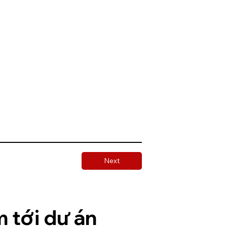
Next
 tới dự án