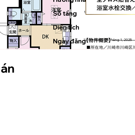
Số tầng
1
Diện tích
Ngày đăng
lúc 11:30:52 28 tháng 1, 2025
 án