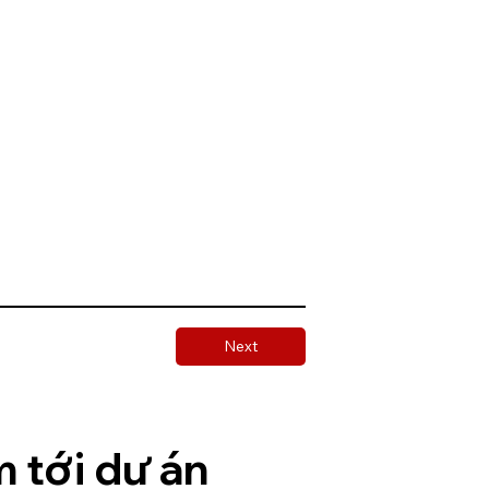
Next
 tới dự án