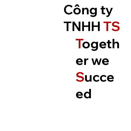
Công ty
TNHH
TS
T
ogeth
er we
S
ucce
ed