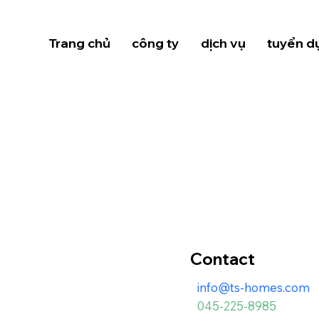
Trang chủ
công ty
dịch vụ
tuyển d
Contact
info@ts-homes.com
045-225-8985