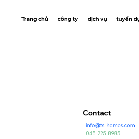
Trang chủ
công ty
dịch vụ
tuyển d
Contact
info@ts-homes.com
045-225-8985