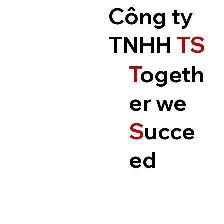
Công ty
TNHH
TS
T
ogeth
er we
S
ucce
ed