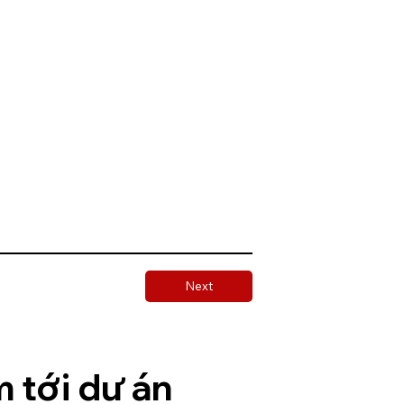
Next
 tới dự án